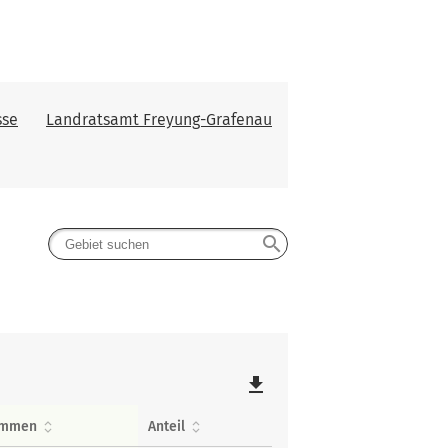
sse
Landratsamt Freyung-Grafenau
search
file_download
immen
Anteil