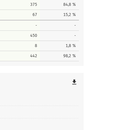
375
84,8 %
67
15,2 %
-
-
450
-
8
1,8 %
442
98,2 %
file_download