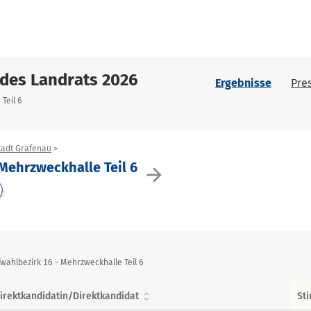
 des Landrats 2026
Ergebnisse
Pre
Teil 6
tadt Grafenau
 Mehrzweckhalle Teil 6
arrow_forward
wahlbezirk 16 - Mehrzweckhalle Teil 6
irektkandidatin/Direktkandidat
St