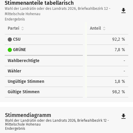
Stimmenanteile tabellarisch
Stimmenanteile
Wahl der Landrätin oder des Landrats 2026, Briefwahlbezirk 12 -
file_download
tabellarisch
Mittelschule Hohenau
Endergebnis
Partei
Anteil
CSU
92,2 %
GRÜNE
7,8 %
Wahlberechtigte
-
Wähler
-
Ungültige Stimmen
1,8 %
Gültige Stimmen
98,2 %
Stimmendiagramm
file_download
Wahl der Landrätin oder des Landrats 2026, Briefwahlbezirk 12 -
Mittelschule Hohenau
Endergebnis