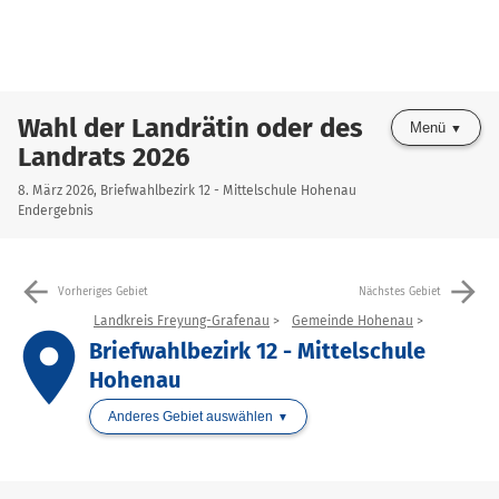
Wahl der Landrätin oder des
Menü
Landrats 2026
8. März 2026, Briefwahlbezirk 12 - Mittelschule Hohenau
Endergebnis
arrow_back
arrow_forward
Vorheriges Gebiet
Nächstes Gebiet
Landkreis Freyung-Grafenau
Gemeinde Hohenau
place
Briefwahlbezirk 12 - Mittelschule
Hohenau
Anderes Gebiet auswählen